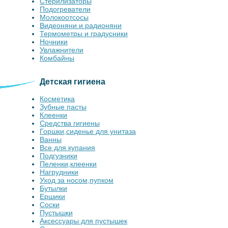
Стерилизаторы
Подогреватели
Молокоотсосы
Видеоняни и радионяни
Термометры и градусники
Ночники
Увлажнители
Комбайны
Детская гигиена
Косметика
Зубные пасты
Клеенки
Средства гигиены
Горшки,сиденье для унитаза
Ванны
Все для купания
Подгузники
Пеленки,клеенки
Нагрудники
Уход за носом,пупком
Бутылки
Ершики
Соски
Пустышки
Аксессуары для пустышек