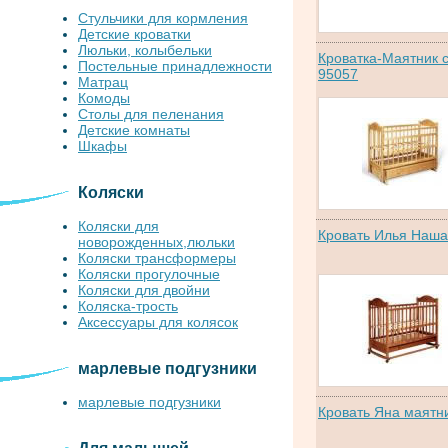
Стульчики для кормления
Детские кроватки
Люльки, колыбельки
Кроватка-Маятник с
Постельные принадлежности
95057
Матрац
Комоды
Столы для пеленания
Детские комнаты
Шкафы
Коляски
Коляски для
Кровать Илья Наша
новорожденных,люльки
Коляски трансформеры
Коляски прогулочные
Коляски для двойни
Коляска-трость
Аксессуары для колясок
марлевые подгузники
марлевые подгузники
Кровать Яна маятн