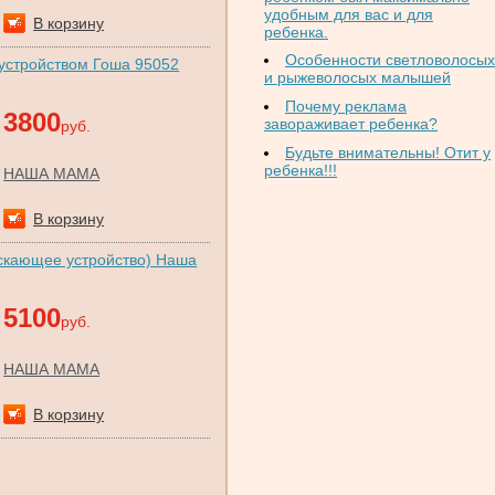
удобным для вас и для
В корзину
ребенка.
Особенности светловолосых
 устройством Гоша 95052
и рыжеволосых малышей
Почему реклама
3800
завораживает ребенка?
руб.
Будьте внимательны! Отит у
ребенка!!!
НАША МАМА
В корзину
ускающее устройство) Наша
5100
руб.
НАША МАМА
В корзину