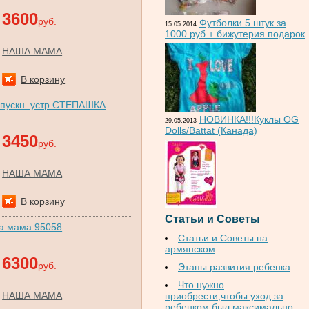
3600
руб.
Футболки 5 штук за
15.05.2014
1000 руб + бижутерия подарок
НАША МАМА
В корзину
 опускн. устр.СТЕПАШКА
НОВИНКА!!!Куклы OG
29.05.2013
Dolls/Battat (Канада)
3450
руб.
НАША МАМА
В корзину
Статьи и Советы
ша мама 95058
Статьи и Советы на
армянском
6300
руб.
Этапы развития ребенка
Что нужно
НАША МАМА
приобрести,чтобы уход за
ребенком был максимально