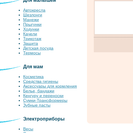
Для малышей
Автокресла
Шезлонги
Манежи
Прыгунки
Ходунки
Качели
Трикотаж
Защита
Детская посуда
Термосы
Для мам
Косметика
Средства гигиены
Аксессуары для кормления
Белье, бандажи
Кенгуру и переноски
Сумки-Трансформеры
Зубные пасты
Электроприборы
Весы