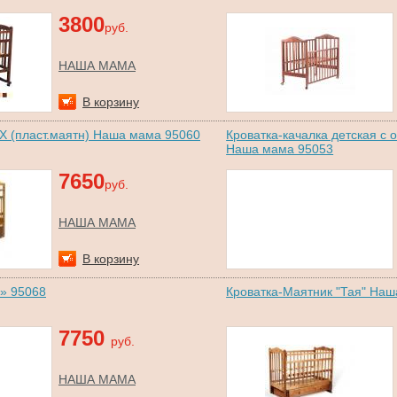
3800
руб.
НАША МАМА
В корзину
Х (пласт.маятн) Наша мама 95060
Кроватка-качалка детская с
Наша мама 95053
7650
руб.
НАША МАМА
В корзину
» 95068
Кроватка-Маятник "Тая" На
7750
руб.
НАША МАМА