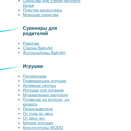
Средства для стирки детского
белья
Пластик-аксессуары
Моющие средства
Сувениры для
родителей
Рамочки
Слепки BabyArt
Фотоальбомы BabyArt
Игрушки
Погремушки
Развивающие игрушки
Активные центры
Игрушки для купания
Музыкальные карусели
Подвески на коляску, на
кровать
Прорезыватели
От года до двух
От двух лет
Мягкие игрушки
Конструкторы MODO