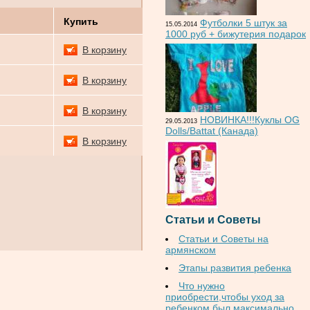
.
Купить
Футболки 5 штук за
15.05.2014
1000 руб + бижутерия подарок
В корзину
В корзину
В корзину
НОВИНКА!!!Куклы OG
29.05.2013
Dolls/Battat (Канада)
В корзину
Статьи и Советы
Статьи и Советы на
армянском
Этапы развития ребенка
Что нужно
приобрести,чтобы уход за
ребенком был максимально