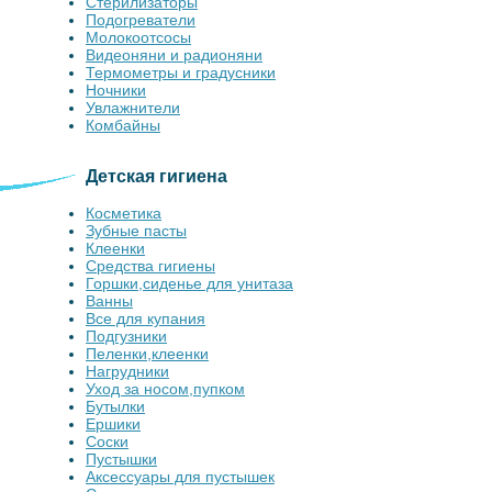
Стерилизаторы
Подогреватели
Молокоотсосы
Видеоняни и радионяни
Термометры и градусники
Ночники
Увлажнители
Комбайны
Детская гигиена
Косметика
Зубные пасты
Клеенки
Средства гигиены
Горшки,сиденье для унитаза
Ванны
Все для купания
Подгузники
Пеленки,клеенки
Нагрудники
Уход за носом,пупком
Бутылки
Ершики
Соски
Пустышки
Аксессуары для пустышек