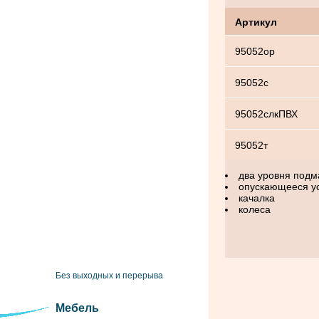
Артикул
95052ор
95052с
95052слкПВХ
95052т
два уровня подм
опускающееся у
качалка
колеса
Без выходных и перерыва
Мебель