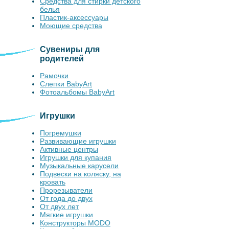
Средства для стирки детского
белья
Пластик-аксессуары
Моющие средства
Сувениры для
родителей
Рамочки
Слепки BabyArt
Фотоальбомы BabyArt
Игрушки
Погремушки
Развивающие игрушки
Активные центры
Игрушки для купания
Музыкальные карусели
Подвески на коляску, на
кровать
Прорезыватели
От года до двух
От двух лет
Мягкие игрушки
Конструкторы MODO