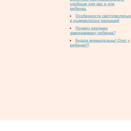
удобным для вас и для
ребенка.
Особенности светловолосых
и рыжеволосых малышей
Почему реклама
завораживает ребенка?
Будьте внимательны! Отит у
ребенка!!!