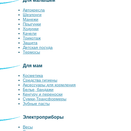
Для малышей
Автокресла
Шезлонги
Манежи
Прыгунки
Ходунки
Качели
Трикотаж
Защита
Детская посуда
Термосы
Для мам
Косметика
Средства гигиены
Аксессуары для кормления
Белье, бандажи
Кенгуру и переноски
Сумки-Трансформеры
Зубные пасты
Электроприборы
Весы