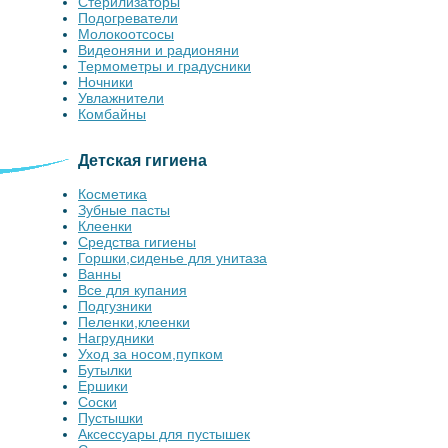
Стерилизаторы
Подогреватели
Молокоотсосы
Видеоняни и радионяни
Термометры и градусники
Ночники
Увлажнители
Комбайны
Детская гигиена
Косметика
Зубные пасты
Клеенки
Средства гигиены
Горшки,сиденье для унитаза
Ванны
Все для купания
Подгузники
Пеленки,клеенки
Нагрудники
Уход за носом,пупком
Бутылки
Ершики
Соски
Пустышки
Аксессуары для пустышек