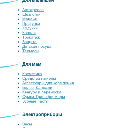
Для малышей
Автокресла
Шезлонги
Манежи
Прыгунки
Ходунки
Качели
Трикотаж
Защита
Детская посуда
Термосы
Для мам
Косметика
Средства гигиены
Аксессуары для кормления
Белье, бандажи
Кенгуру и переноски
Сумки-Трансформеры
Зубные пасты
Электроприборы
Весы