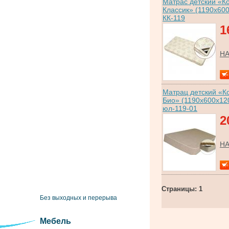
Матрас детский «К
Классик» (1190x60
КК-119
1
Н
Матрац детский «К
Био» (1190x600x120
юл-119-01
2
Н
Страницы: 1
Без выходных и перерыва
Мебель