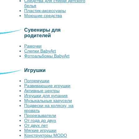
Средства для стирки детского
белья
Пластик-аксессуары
Моющие средства
Сувениры для
родителей
Рамочки
Слепки BabyArt
Фотоальбомы BabyArt
Игрушки
Погремушки
Развивающие игрушки
Активные центры
Игрушки для купания
Музыкальные карусели
Подвески на коляску, на
кровать
Прорезыватели
От года до двух
От двух лет
Мягкие игрушки
Конструкторы MODO