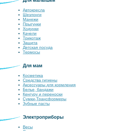
Для малышей
Автокресла
Шезлонги
Манежи
Прыгунки
Ходунки
Качели
Трикотаж
Защита
Детская посуда
Термосы
Для мам
Косметика
Средства гигиены
Аксессуары для кормления
Белье, бандажи
Кенгуру и переноски
Сумки-Трансформеры
Зубные пасты
Электроприборы
Весы