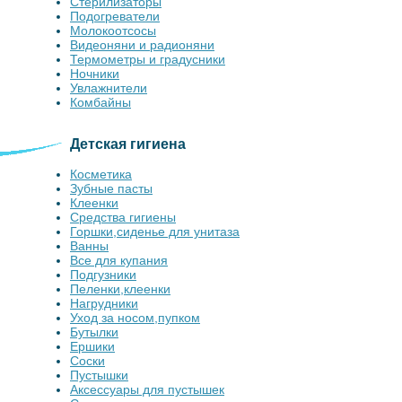
Стерилизаторы
Подогреватели
Молокоотсосы
Видеоняни и радионяни
Термометры и градусники
Ночники
Увлажнители
Комбайны
Детская гигиена
Косметика
Зубные пасты
Клеенки
Средства гигиены
Горшки,сиденье для унитаза
Ванны
Все для купания
Подгузники
Пеленки,клеенки
Нагрудники
Уход за носом,пупком
Бутылки
Ершики
Соски
Пустышки
Аксессуары для пустышек