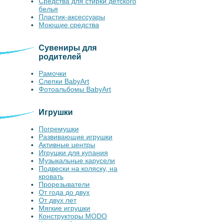
Средства для стирки детского
белья
Пластик-аксессуары
Моющие средства
Сувениры для
родителей
Рамочки
Слепки BabyArt
Фотоальбомы BabyArt
Игрушки
Погремушки
Развивающие игрушки
Активные центры
Игрушки для купания
Музыкальные карусели
Подвески на коляску, на
кровать
Прорезыватели
От года до двух
От двух лет
Мягкие игрушки
Конструкторы MODO