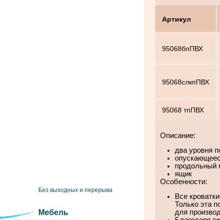
Артикул
95068бпПВХ
95068слкпПВХ
95068 тпПВХ
Описание:
два уровня 
опускающеес
продольный 
ящик
Особенности:
Без выходных и перерыва
Все кроватки
Только эта 
Мебель
для производ