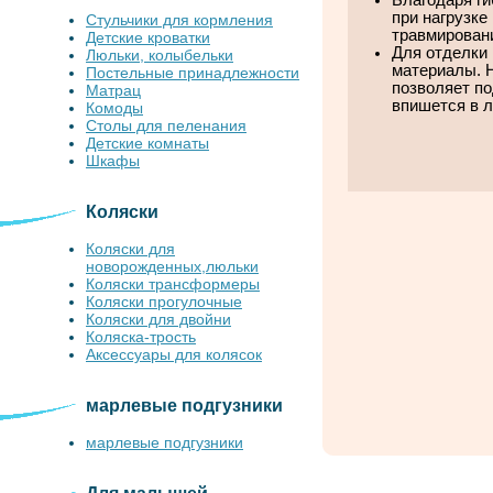
Благодаря ги
при нагрузке
Стульчики для кормления
травмирован
Детские кроватки
Для отделки
Люльки, колыбельки
материалы. 
Постельные принадлежности
позволяет по
Матрац
впишется в л
Комоды
Столы для пеленания
Детские комнаты
Шкафы
Коляски
Коляски для
новорожденных,люльки
Коляски трансформеры
Коляски прогулочные
Коляски для двойни
Коляска-трость
Аксессуары для колясок
марлевые подгузники
марлевые подгузники